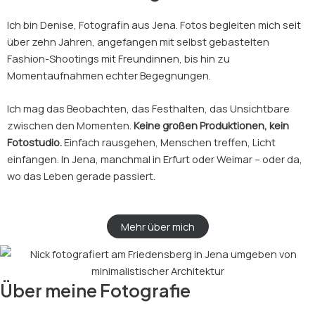
a
e
g
d
Ich bin Denise, Fotografin aus Jena. Fotos begleiten mich seit
r
i
über zehn Jahren, angefangen mit selbst gebastelten
a
n
Fashion-Shootings mit Freundinnen, bis hin zu
m
Momentaufnahmen echter Begegnungen.
Ich mag das Beobachten, das Festhalten, das Unsichtbare
zwischen den Momenten.
Keine großen Produktionen, kein
Fotostudio.
Einfach rausgehen, Menschen treffen, Licht
einfangen. In Jena, manchmal in Erfurt oder Weimar – oder da,
wo das Leben gerade passiert.
Mehr über mich
Über meine Fotografie