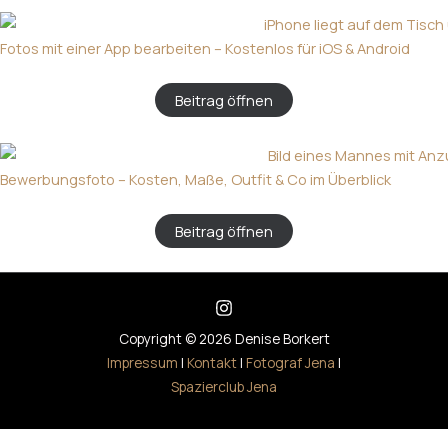
Fotos mit einer App bearbeiten – Kostenlos für iOS & Android
Beitrag öffnen
Bewerbungsfoto – Kosten, Maße, Outfit & Co im Überblick
Beitrag öffnen
Copyright © 2026 Denise Borkert
Impressum
|
Kontakt
|
Fotograf Jena
|
Spazierclub Jena