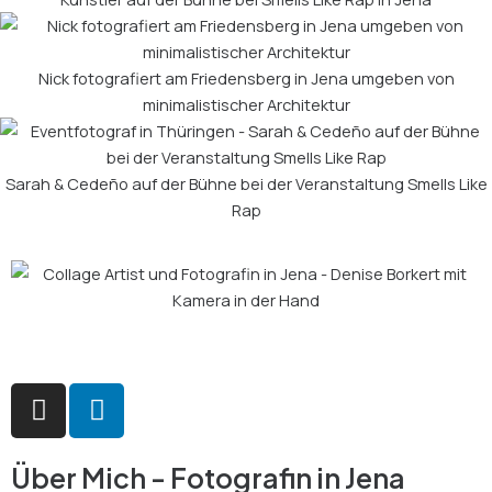
Nick fotografiert am Friedensberg in Jena umgeben von
minimalistischer Architektur
Sarah & Cedeño auf der Bühne bei der Veranstaltung Smells Like
Rap
I
L
n
i
s
n
t
k
Über Mich - Fotografin in Jena